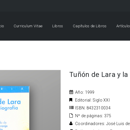
cio
Curriculum Vitae
Libros
Capítulos de Libros
Artícul
Tuñón de Lara y la
Año: 1999
Editorial: Siglo XXI
ISBN: 8432310034
Nº de páginas: 375
Coordinadores: José Luis de 