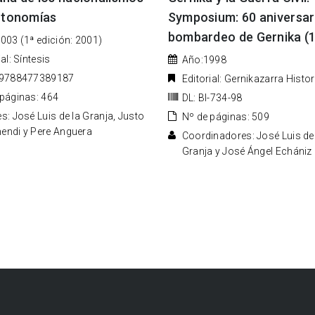
autonomías
Symposium: 60 aniversar
bombardeo de Gernika (
003 (1ª edición: 2001)
ial: Síntesis
Año:1998
 9788477389187
Editorial: Gernikazarra Histo
 páginas: 464
DL: BI-734-98
s: José Luis de la Granja, Justo
Nº de páginas: 509
endi y Pere Anguera
Coordinadores: José Luis de
Granja y José Ángel Echániz