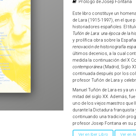
Prólogo de Josep Fontana
Este libro constituye un homen
de Lara (1915-1997), en el que p
historiadores españoles. El títu
Tuñón de Lara: una época de la h
y prolífica obra sobre la España
renovación de historiografía es
últimos decenios, a la cual con
medida la continuación del X C
contemporánea
(Madrid, Siglo XX
continuada después por los col
profesor Tuñón de Lara y celeb
Manuel Tuñón de Lara es ya un c
mitad del siglo XX. Además, fue
uno de los
viejos maestros
que l
durante la Dictadura franquista 
continuando una tradición progr
profesor Josep Fontana en su pr
Ver en Iber Libro
Ver en 