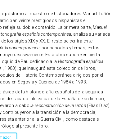
aje póstumo al maestro de historiadores Manuel Tuñón
articipan veinte prestigiosos hispanistas e
lo refleja su doble contenido. La primera parte,
Manuel
istoriografía española contemporánea
, analiza su variada
 de los siglos XIX y XX. El resto se centra en
la
pañola contemporánea
, por periodos y temas, en los
tribuyo decisivamente. Esta obra supone en cierta
oloquio de Pau dedicado a la
Historiografía española
I, 1980), que inauguró esta colección de libros,
oquios de Historia Contemporánea dirigidos por el
rados en Segovia y Cuenca de 1984 a 1993.
lásico de la historiografía española de la segunda
 un destacado intelectual de la España de su tiempo,
levaron a cabo
la reconstrucción de la razón
(Elías Díaz)
y contribuyeron a la transición a la democracia,
esista anterior a la Guerra Civil, como destaca el
ólogo al presente libro.
Amazon