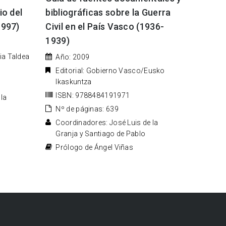
io del
bibliográficas sobre la Guerra
1997)
Civil en el País Vasco (1936-
1939)
ria Taldea
Año: 2009
Editorial: Gobierno Vasco/Eusko
Ikaskuntza
ISBN: 9788484191971
 la
Nº de páginas: 639
Coordinadores: José Luis de la
Granja y Santiago de Pablo
Prólogo de Ángel Viñas