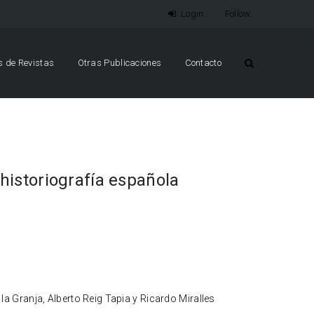
Login
Follow:
os de Revistas
Otras Publicaciones
Contacto
 historiografía española
la Granja, Alberto Reig Tapia y Ricardo Miralles