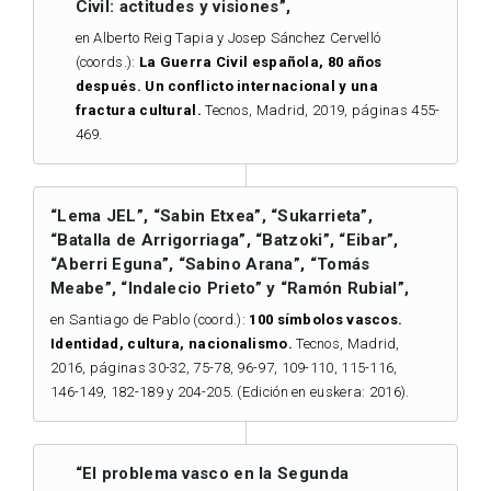
Civil: actitudes y visiones”,
en Alberto Reig Tapia y Josep Sánchez Cervelló
(coords.):
La Guerra Civil española, 80 años
después. Un conflicto internacional y una
fractura cultural.
Tecnos, Madrid, 2019, páginas 455-
469.
“Lema JEL”, “Sabin Etxea”, “Sukarrieta”,
“Batalla de Arrigorriaga”, “Batzoki”, “Eibar”,
“Aberri Eguna”, “Sabino Arana”, “Tomás
Meabe”, “Indalecio Prieto” y “Ramón Rubial”,
en Santiago de Pablo (coord.):
100 símbolos vascos.
Identidad, cultura, nacionalismo.
Tecnos, Madrid,
2016, páginas 30-32, 75-78, 96-97, 109-110, 115-116,
146-149, 182-189 y 204-205.
(Edición en euskera: 2016).
“El problema vasco en la Segunda