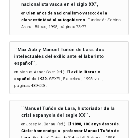
nacionalista vasca en el siglo XX”,
en
Cien años de nacionalismo vasco: de la
clandestinidad al autogobierno.
Fundación Sabino
Arana, Bilbao, 1998, páginas 73-77.
``Max Aub y Manuel Tuñón de Lara: dos
intelectuales del exilio ante el laberinto
español``,
en Manuel Aznar Soler (ed.):
El exilio literario
español de 1939.
GEXEL, Barcelona, 1998, vol. I,
páginas 489-503.
``Manuel Tuñón de Lara, historiador de la
crisi espanyola del segle XX``,
en Josep M. Benaul (ed.):
El 1898, 100 anys després.
Cicle-homenatge al professor Manuel Tuñón de
Lara.
Fundació Caixa de Sabadell, Sabadell, 1998,