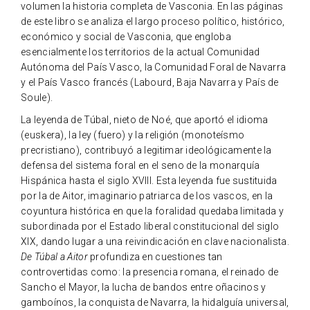
volumen la historia completa de Vasconia. En las páginas
de este libro se analiza el largo proceso político, histórico,
económico y social de Vasconia, que engloba
esencialmente los territorios de la actual Comunidad
Autónoma del País Vasco, la Comunidad Foral de Navarra
y el País Vasco francés (Labourd, Baja Navarra y País de
Soule).
La leyenda de Túbal, nieto de Noé, que aportó el idioma
(euskera), la ley (fuero) y la religión (monoteísmo
precristiano), contribuyó a legitimar ideológicamente la
defensa del sistema foral en el seno de la monarquía
Hispánica hasta el siglo XVIII. Esta leyenda fue sustituida
por la de Aitor, imaginario patriarca de los vascos, en la
coyuntura histórica en que la foralidad quedaba limitada y
subordinada por el Estado liberal constitucional del siglo
XIX, dando lugar a una reivindicación en clave nacionalista.
De Túbal a Aitor
profundiza en cuestiones tan
controvertidas como: la presencia romana, el reinado de
Sancho el Mayor, la lucha de bandos entre oñacinos y
gamboínos, la conquista de Navarra, la hidalguía universal,